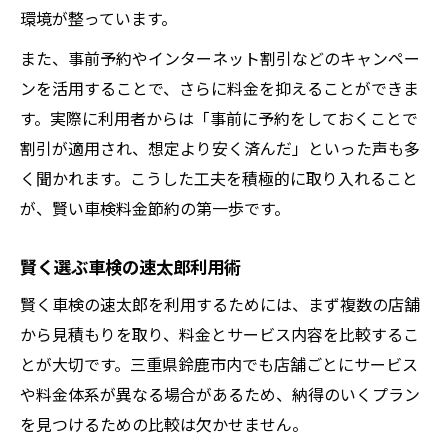
環境が整っています。
自分に合う車検サービスを見極めるコツ
車検の速太郎で自分に合う店舗を探す
また、事前予約やインターネット割引などのキャンペー
車検料金と速太郎サービスの選び方
ンを活用することで、さらに料金を抑えることができま
す。実際に利用者からは「事前に予約をしておくことで
速太郎で自分に最適な車検を選ぶ方法
割引が適用され、想定より安く済んだ」といった声も多
車検の速太郎で納得できる選択を実現
く聞かれます。こうした工夫を積極的に取り入れること
車検料金と速太郎で比較するポイント
が、賢い車検料金節約の第一歩です。
車検料金と利便性を両立させる秘訣
車検の速太郎で料金と利便性を両立
賢く選ぶ車検の速太郎利用術
車検料金の節約と速太郎の便利さを比較
賢く車検の速太郎を利用するためには、まず複数の店舗
速太郎で効率よく車検を受ける方法
から見積もりを取り、料金とサービス内容を比較するこ
車検料金と速太郎の利便性を意識した選択
とが大切です。三重県鈴鹿市内でも店舗ごとにサービス
速太郎で時間も費用も節約できる理由
や料金体系が異なる場合があるため、納得のいくプラン
を見つけるための比較は欠かせません。