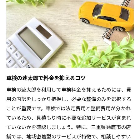
車検の速太郎が支持される安心ポイント
鈴鹿市で納得のいく車検費用比較法
車検の速太郎料金を他店と比較しよう
鈴鹿市で速太郎の車検費用を検証
車検料金と速太郎の納得できる差
鈴鹿市で速太郎と他店を比べる基準
車検の速太郎で総額を明確に把握
車検の速太郎で料金を抑えるコツ
失敗しない明朗会計の車検店舗選び
車検の速太郎を利用して車検料金を抑えるためには、費
車検の速太郎で明朗会計を実現する
用の内訳をしっかり把握し、必要な整備のみを選択する
明朗会計で選ぶ速太郎の車検サービス
ことが重要です。車検では法定費用と整備費用が分かれ
車検料金の内訳が明確な速太郎の魅力
ているため、見積もり時に不要な追加サービスが含まれ
追加料金が発生しにくい速太郎の特徴
ていないかを確認しましょう。特に、三重県鈴鹿市の店
車検の速太郎を選ぶ明朗会計の理由
舗では、地域密着型のサービスが特徴で、相談しやすい