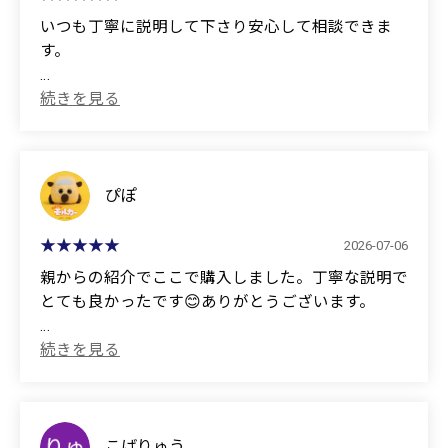
として残念に感じる対応もあり、正直うんざりして
いつも丁寧に説明して下さり安心して相談できま
しまうこともありました。そんな中で、正高さんの
す。
「お客様のために」という真摯な姿勢に心を動かさ
れ、最終的にこちらで購入することを決めました。
(Translated by Google)
They always explain things carefully, so I feel at ease
私自身も職種は違いますが営業の仕事をしており、
consulting with them.
担当の方の姿勢を見て、営業として一番大切な「お
客様のために」という気持ちを改めて思い出させて
ぴぽ
いただきました。本当に感謝しています。
2026-07-06
これからもこのクスハラ自動車さん、そして正高さ
親からの紹介でここで購入しました。丁寧な説明で
んと長く良いお付き合いをさせていただければ幸い
とても良かったです😊ありがとうございます。
です。今後ともどうぞよろしくお願いいたします。
(Translated by Google)
本日は暑い中、ご丁寧にご対応いただき、本当にあ
I bought this here on a recommendation from my
りがとうございました。
parents. The explanation was very clear and helpful.
Thank you!
(Translated by Google)
こばりゅう