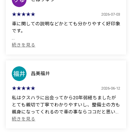
Thank you very much for the safe delivery of my car
today.
2026-07-03
I was a little apprehensive at first because Mr.
車に関しての説明などかとても分かりやすく好印象
Masataka, who assisted me, is relatively new to the
です。
company. However, he answered all my questions
honestly and sincerely, and his enthusiasm and
(Translated by Google)
dedication were very impressive.
The explanations about the car were very clear and
left a good impression.
I had actually received proposals from several
companies, but some of their sales approaches were
昌美福井
disappointing, and I was honestly quite fed up with
them. In that context, Mr. Masataka's sincere attitude
2026-06-12
of "putting the customer first" moved me, and I
私はクスハラに出会ってから20年弱経ちましたが
ultimately decided to purchase from you.
とても親切で丁寧でわかりやすいし、整備士の方も
親身になってくれるので車の事ならココだと思いま
Although my job is different, I also work in sales, and
す。私はおかげで快適なカーライフを送ってます
seeing the attitude of the person in charge reminded
me of the most important thing in sales: "putting the