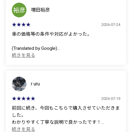
(Translated by Google)
増田裕彦
Thank you so much!
2026-07-24
I was introduced to you by an acquaintance, and I'm
車の価格等の条件や対応がよかった。
very pleased with the extremely courteous service I
received.
(Translated by Google)
The price of the car and the overall service were
I hope to use your services again in the future!
excellent.
r uru
2026-07-19
前回に続き、今回もこちらで購入させていただきま
した。
わかりやすく丁寧な説明で良かったです！
ありがとうございました⟡.*