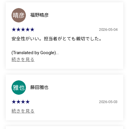
(Translated by Google)
I received my Roomy.
福野晴彦
Thank you so much to Mr. Sakazaki, who handled my
order; your service was incredibly courteous.
2026-05-04
安全性がいい。担当者がとても親切でした。
I look forward to continuing to work with you.
(Translated by Google)
The safety is excellent. The staff member was very
kind.
藤田雅也
2026-05-03