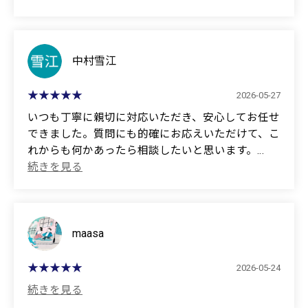
😊😊✌️👍
(Translated by Google)
The person I spoke with was excellent.
中村雪江
It took a long time to explain everything, but I
2026-05-27
understood everything clearly.
いつも丁寧に親切に対応いただき、安心してお任せ
できました。質問にも的確にお応えいただけて、こ
The person I spoke with was a new employee.
れからも何かあったら相談したいと思います。
林喜美子(娘代理入力)
😊😊✌️👍
(Translated by Google)
I always felt at ease entrusting my matters to you
because of your consistently polite and kind service.
maasa
You answered my questions accurately, and I would
like to consult with you again if anything comes up in
2026-05-24
the future.