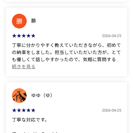
(Translated by Google)
I purchased a Suzuki Carry.
勝
Thank you for your advice regarding the
2026-04-25
customization; I'm very satisfied with the finished
丁寧に分かりやすく教えていただきながら、初めて
product. It was a great purchase.
の納車をしました。担当していただいた方が、とて
も優しくて話しやすかったので、気軽に質問するこ
I will take good care of it.
とができてとても安心しました。本当にありがとう
ございました！
Thank you very much.
(Translated by Google)
I received my first car delivery thanks to the kind and
ゆゆ（ゆ）
easy-to-understand explanations I received. The
person who assisted me was very kind and easy to
2026-04-25
talk to, so I felt very at ease asking questions. Thank
丁寧な対応です。
you so much!