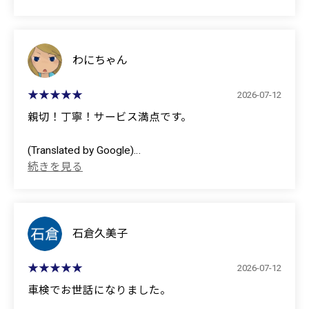
(Translated by Google)
I purchased from you again this time, just like last
time.
わにちゃん
The explanations were clear and thorough, which was
2026-07-12
great!
親切！丁寧！サービス満点です。
Thank you very much! ⟡.*
(Translated by Google)
Kind! Polite! Excellent service.
石倉久美子
2026-07-12
車検でお世話になりました。