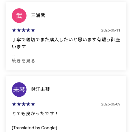
(Translated by Google)
customer first." I am truly grateful.
It's been almost 20 years since I first encountered
Kusuhara, and I've found them to be incredibly kind,
三浦武
I hope to have a long and positive relationship with
thorough, and easy to understand. The mechanics are
Kusuhara Motors and Mr. Masataka in the future.
also very attentive, so I think this is the place to go for
Thank you again.
2026-06-11
anything related to cars. Thanks to them, I'm enjoying
丁寧で親切でまた購入したいと思います有難う御座
a comfortable car life.
Thank you very much for your courteous service
います
today, despite the hot weather.
(Translated by Google)
Thank you for your kind and helpful service; I would
like to purchase from you again.
鈴江未琴
2026-06-09
とても良かったです！
(Translated by Google)