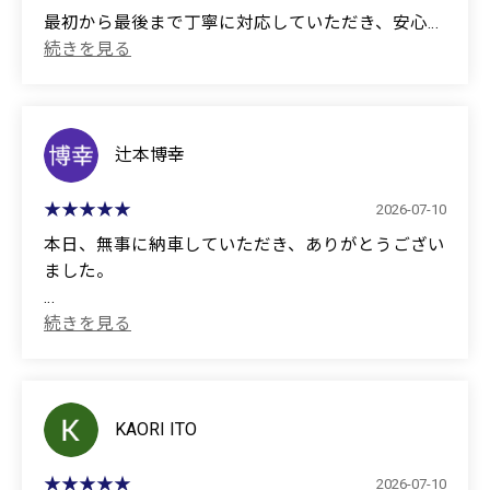
最初から最後まで丁寧に対応していただき、安心し
てお任せすることができました。作業内容や費用に
ついても分かりやすく説明してくださり、納得した
うえでお願いできたのが良かったです。
また車検の際にはお願いしたいと思います。ありが
辻本博幸
とうございました。
2026-07-10
(Translated by Google)
本日、無事に納車していただき、ありがとうござい
Thank you for your service with my car inspection.
ました。
You provided excellent service from start to finish,
担当してくださった正高さんは入社されて間もない
and I felt completely at ease entrusting my car to you.
とのことで、最初は少し不安に感じる部分もありま
The work and costs were explained clearly, which was
した。しかし、分からないことがあっても一つひと
very helpful, allowing me to proceed with confidence.
つ誠実に対応してくださり、その熱意や一生懸命さ
が伝わってきて、とても好感を持ちました。
KAORI ITO
I would definitely like to use your services again for
future car inspections. Thank you very much.
実は何社かで提案を受けていましたが、中には営業
2026-07-10