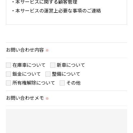
・本サービスに関する顧客管理
・本サービスの運営上必要な事項のご連絡
＜個人情報の提供について＞
当社ではお客様の同意を得た場合または法令に定め
られた場合を除き、
お問い合わせ内容
※
取得した個人情報を第三者に提供することはいたし
ません。
在庫車について
新車について
鈑金について
整備について
＜個人情報の委託について＞
所有権解除について
その他
当社では、利用目的の達成に必要な範囲において、
お問い合わせメモ
※
個人情報を外部に委託する場合があります。
これらの委託先に対しては個人情報保護契約等の措
置をとり、適切な監督を行います。