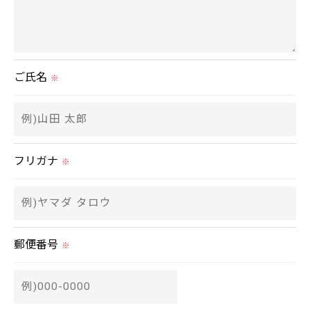
＜個人情報の安全管理＞
当社では、個人情報の漏洩等がなされないよう、適
切に安全管理対策を実施します。
ご氏名
※
＜個人情報を与えなかった場合に生じる結果＞
必要な情報を頂けない場合は、それに対応した当社
のサービスをご提供できない場合がございますので
予めご了承ください。
フリガナ
※
＜個人情報の開示･訂正・削除･利用停止の手続につ
いて＞
当社では、お客様の個人情報の開示･訂正･削除・利
郵便番号
※
用停止の手続を定めさせて頂いております。
ご本人である事を確認のうえ、対応させて頂きま
す。