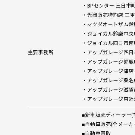
・BPセンター 三日市町
・光岡販売特約店 三重県
・マツダオートザム鈴鹿 
・ジョイカル鈴鹿中央店
・ジョイカル四日市南店
主要事務所
・アップガレージ四日市
・アップガレージ鈴鹿店
・アップガレージ津店 
・アップガレージ桑名店
・アップガレージ滋賀彦
・アップガレージ東近江
■新車販売ディーラー(
■自動車販売(全メーカ
■自動車買取