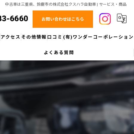
中古車は三重県、鈴鹿市の株式会社クスハラ自動車 | サービス・商品
83-6660
お問い合わせはこちら
ス
アクセス
その他情報
口コミ
(有)ワンダーコーポレーション
よくある質問
グループ紹介：マツダオートザム鈴鹿
ブログ
アップガレージ四日市店
グループ紹介：KMG BPセンター(鈑金塗装総事業部)
コラム
アップガレージ鈴鹿店
スマートフォンアプリについてのご案内
アップガレージ津店
モータースポーツ応援
アップガレージ桑名店
所有権解除についてのご案内
アップガレージ滋賀彦根店
アップガレージ東近江店