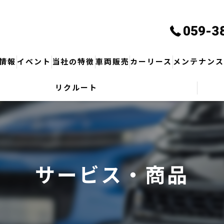
059-3
情報
イベント
当社の特徴
車両販売
カーリース
メンテナン
リクルート
サービス・商品
保険
修理
車検
サービス・商品
鈑金