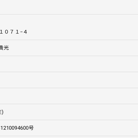
１０７１−４
 貴光
)
10094600号