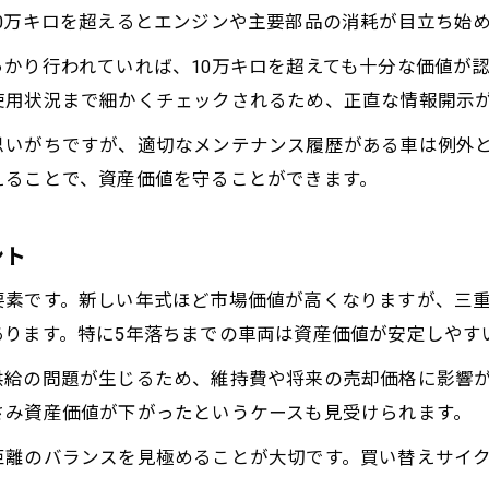
0万キロを超えるとエンジンや主要部品の消耗が目立ち始
走行距離と年式が左右する中古車の実力
中古車の実力を知る走行距離と年式の関係
かり行われていれば、10万キロを超えても十分な価値が
使用状況まで細かくチェックされるため、正直な情報開示
年式ごとの中古車価値変動を正しく理解する
走行距離別に見る中古車の寿命と売却判断
思いがちですが、適切なメンテナンス履歴がある車は例外
えることで、資産価値を守ることができます。
中古車価値に影響する走行距離の目安とは
実際の中古車選びで重視すべき年式の見方
ント
三重県鈴鹿市で失敗しない中古車選びの極意
中古車選びで押さえたい鈴鹿市の市場特性
要素です。新しい年式ほど市場価値が高くなりますが、三
中古車の価値評価で地域特性を活用する方法
あります。特に5年落ちまでの車両は資産価値が安定しやす
鈴鹿市で賢く中古車売買するためのポイント
供給の問題が生じるため、維持費や将来の売却価格に影響
中古車売却時に利用したい査定比較のコツ
さみ資産価値が下がったというケースも見受けられます。
地元業者と中古車価値最大化の交渉テクニック
距離のバランスを見極めることが大切です。買い替えサイ