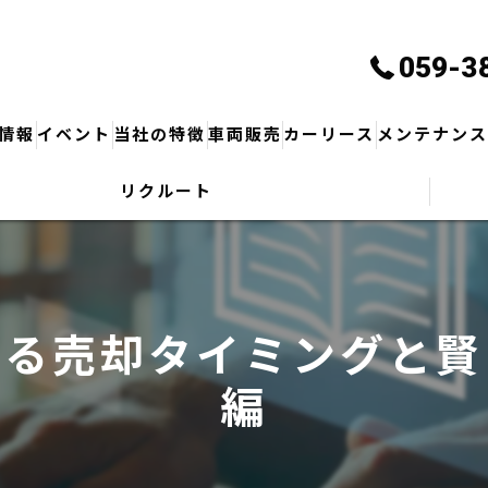
059-3
情報
イベント
当社の特徴
車両販売
カーリース
メンテナン
リクルート
サービス・商品
保険
修理
知る売却タイミングと賢
車検
編
鈑金