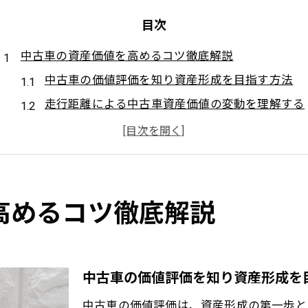
目次
中古車の資産価値を高めるコツ徹底解説
中古車の価値評価を知り資産形成を目指す方法
走行距離による中古車資産価値の変動を理解する
年式と中古車の価格維持に関するポイント
中古車市場動向を押さえた資産価値向上の工夫
中古車選びで失敗しない評価基準とは何か
賢い選択を叶える中古車価値評価の着眼点
高めるコツ徹底解説
中古車の現状評価で重視すべきポイントとは
資産価値が高い中古車の条件を見極めるコツ
評価基準から見る賢い中古車の選び方の秘訣
中古車の価値評価を知り資産形成を
中古車の価値を左右する装備とグレードの違い
中古車の価値評価は、資産形成の第一歩と