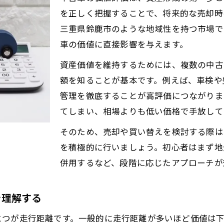
中古車価値評価で押さえるべき最新トレンド
を正しく把握することで、将来的な売却時
売却タイミングを見極める中古車の真価とは
三重県鈴鹿市のような地域性を持つ市場で
中古車売却のベストタイミングを見極める方法
車の価値に直接影響を与えます。
走行距離と年式で分かる中古車売却時期の目安
資産価値を維持するためには、複数の中古
中古車の価値維持に役立つ売却戦略を紹介
額を知ることが基本です。例えば、車検や
管理を徹底することが高評価につながりま
市場相場を活用した中古車売却の判断基準
てしまい、相場よりも低い価格で手放して
中古車の価値が高いうちに売るためのポイント
価値を維持しやすい中古車選びの秘訣を公開
そのため、売却や買い替えを検討する際は
を積極的に行いましょう。初心者はまず地
中古車選びで資産価値を守るための工夫
併用するなど、段階に応じたアプローチが
値落ちしにくい中古車の共通点を徹底分析
中古車選定で重視すべき装備とグレード選び
を理解する
長期保有視点で中古車を選ぶ際の注意点
つが走行距離です。一般的に走行距離が多いほど価値は下
中古車の価値維持に役立つ保管やメンテ術