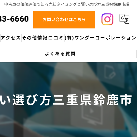
中古車の価値評価で知る売却タイミングと賢い選び方三重県鈴鹿市編
83-6660
お問い合わせはこちら
ス
アクセス
その他情報
口コミ
(有)ワンダーコーポレーション
よくある質問
グループ紹介：マツダオートザム鈴鹿
ブログ
アップガレージ四日市店
グループ紹介：KMG BPセンター(鈑金塗装総事業部)
コラム
アップガレージ鈴鹿店
スマートフォンアプリについてのご案内
アップガレージ津店
い選び方三重県鈴鹿市
モータースポーツ応援
アップガレージ桑名店
所有権解除についてのご案内
アップガレージ滋賀彦根店
アップガレージ東近江店