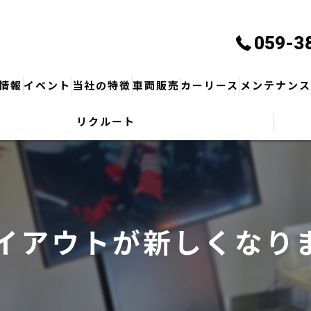
059-3
情報
イベント
当社の特徴
車両販売
カーリース
メンテナン
リクルート
サービス・商品
保険
修理
車検
イアウトが新しくなり
鈑金