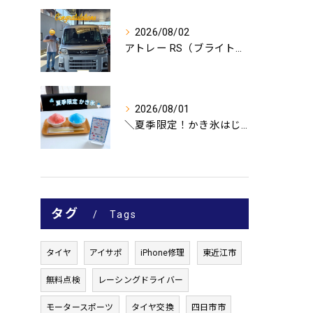
2026/08/02
アトレー RS（ブライトシルバーメタリック）のご納車、おめで...
2026/08/01
＼夏季限定！かき氷はじめました🍧／
タグ
Tags
タイヤ
アイサポ
iPhone修理
東近江市
無料点検
レーシングドライバー
モータースポーツ
タイヤ交換
四日市市