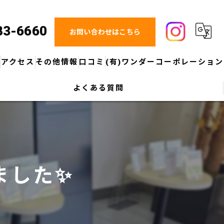
83-6660
お問い合わせはこちら
ス
アクセス
その他情報
口コミ
(有)ワンダーコーポレーション
よくある質問
グループ紹介：マツダオートザム鈴鹿
ブログ
アップガレージ四日市店
グループ紹介：KMG BPセンター(鈑金塗装総事業部)
コラム
アップガレージ鈴鹿店
スマートフォンアプリについてのご案内
アップガレージ津店
モータースポーツ応援
アップガレージ桑名店
ました✨
所有権解除についてのご案内
アップガレージ滋賀彦根店
アップガレージ東近江店