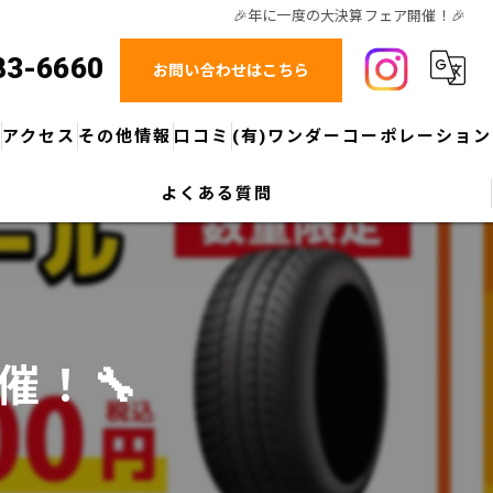
🎉年に一度の大決算フェア開催！🎉
83-6660
お問い合わせはこちら
ス
アクセス
その他情報
口コミ
(有)ワンダーコーポレーション
よくある質問
グループ紹介：マツダオートザム鈴鹿
ブログ
アップガレージ四日市店
グループ紹介：KMG BPセンター(鈑金塗装総事業部)
コラム
アップガレージ鈴鹿店
スマートフォンアプリについてのご案内
アップガレージ津店
モータースポーツ応援
アップガレージ桑名店
催！🔧
所有権解除についてのご案内
アップガレージ滋賀彦根店
アップガレージ東近江店