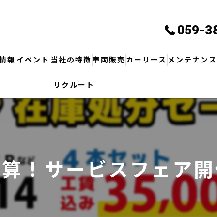
059-3
情報
イベント
当社の特徴
車両販売
カーリース
メンテナン
リクルート
サービス・商品
保険
修理
車検
決算！サービスフェア開
鈑金